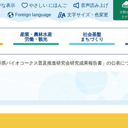
このページの本文へ
がな表示
やさしい にほんご
音声読み上げ
分類
Foreign language
文字サイズ・色変更
さが
産業・農林水産
社会基盤
労働・観光
まちづくり
閉
閉
じ
じ
る
る
阜県バイオコークス普及推進研究会研究成果報告書」の公表に