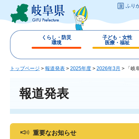
ペ
メ
ふり
ー
ニ
ジ
ュ
の
ー
先
を
くらし・防災
子ども・女性
頭
飛
環境
医療・福祉
で
ば
閉
閉
す
し
じ
じ
。
て
る
る
トップページ
>
報道発表
>
2025年度
>
2026年3月
>
「岐
本
文
へ
報道発表
重要なお知らせ