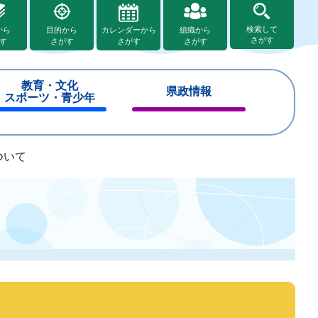
検索して
から
目的から
カレンダーから
組織から
さがす
す
さがす
さがす
さがす
教育・文化
県政情報
スポーツ・青少年
閉
閉
じ
じ
る
る
ついて