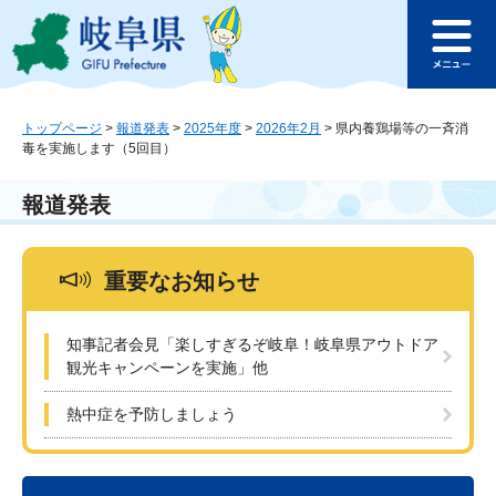
ペ
メ
このページの本文へ
ー
ニ
メ
ジ
ュ
ニ
の
ー
ュ
先
を
ー
頭
飛
トップページ
>
報道発表
>
2025年度
>
2026年2月
>
県内養鶏場等の一斉消
毒を実施します（5回目）
で
ば
す
し
。
て
報道発表
本
文
へ
重要なお知らせ
知事記者会見「楽しすぎるぞ岐阜！岐阜県アウトドア
観光キャンペーンを実施」他
熱中症を予防しましょう
本