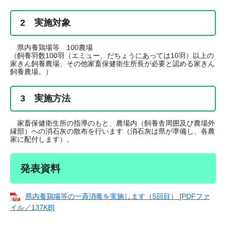
2 実施対象
県内養鶏場等 100農場
（飼養羽数100羽（エミュー、だちょうにあっては10羽）以上の
家きん飼養農場、その他家畜保健衛生所長が必要と認める家きん
飼養農場。）
3 実施方法
家畜保健衛生所の指導のもと、農場内（飼養舎周囲及び農場外
縁部）への消石灰の散布を行います（消石灰は県が準備し、各農
家に配付します）。
発表資料
県内養鶏場等の一斉消毒を実施します（5回目） [PDFファ
イル／137KB]