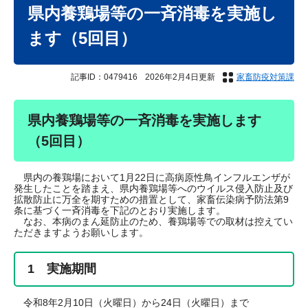
文
県内養鶏場等の一斉消毒を実施し
ます（5回目）
記事ID：0479416
2026年2月4日更新
家畜防疫対策課
県内養鶏場等の一斉消毒を実施します
（5回目）
県内の養鶏場において1月22日に高病原性鳥インフルエンザが
発生したことを踏まえ、県内養鶏場等へのウイルス侵入防止及び
拡散防止に万全を期すための措置として、家畜伝染病予防法第9
条に基づく一斉消毒を下記のとおり実施します。
なお、本病のまん延防止のため、養鶏場等での取材は控えてい
ただきますようお願いします。
1 実施期間
令和8年2月10日（火曜日）から24日（火曜日）まで