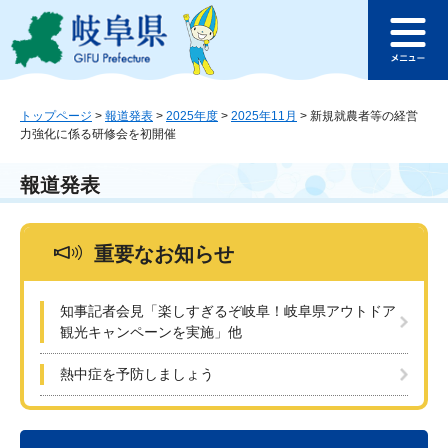
ペ
メ
このページの本文へ
ー
ニ
メ
ジ
ュ
ニ
の
ー
ュ
先
を
ー
頭
飛
トップページ
>
報道発表
>
2025年度
>
2025年11月
>
新規就農者等の経営
力強化に係る研修会を初開催
で
ば
す
し
。
て
報道発表
本
文
へ
重要なお知らせ
知事記者会見「楽しすぎるぞ岐阜！岐阜県アウトドア
観光キャンペーンを実施」他
熱中症を予防しましょう
本