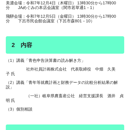
美濃会場：令和7年12月4日（木曜日） 13時30分から17時00
分 JAめぐみの本店会議室（関市若草通1－1）
飛騨会場：令和7年12月5日（金曜日） 13時30分から17時00
分 下呂市民会館会議室（下呂市森801－10）
2 内容
（1）講義「青色申告決算書の読み解き方」
社外社員計画株式会社 代表取締役 中畑 久美
子 氏
（2）講義「青年等就農計画と財務データの比較分析結果の解
説」
（一社）岐阜県農畜産公社 経営支援課長 酒井 貞
明 氏
（3）個別相談