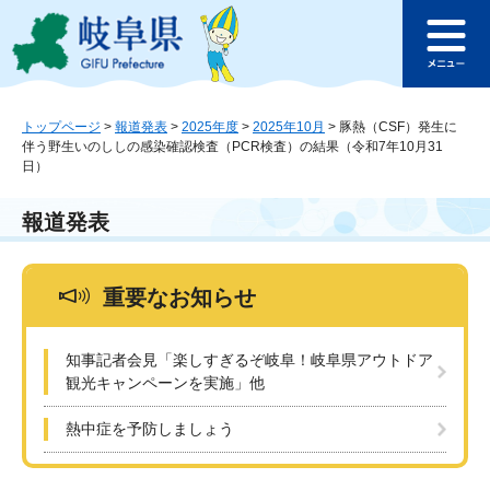
ペ
メ
このページの本文へ
ー
ニ
メ
ジ
ュ
ニ
の
ー
ュ
先
を
ー
頭
飛
トップページ
>
報道発表
>
2025年度
>
2025年10月
>
豚熱（CSF）発生に
伴う野生いのししの感染確認検査（PCR検査）の結果（令和7年10月31
で
ば
日）
す
し
。
て
本
報道発表
文
へ
重要なお知らせ
知事記者会見「楽しすぎるぞ岐阜！岐阜県アウトドア
観光キャンペーンを実施」他
熱中症を予防しましょう