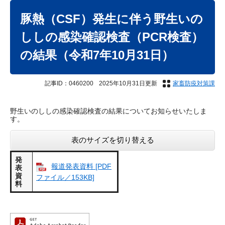
本
文
豚熱（CSF）発生に伴う野生いの
ししの感染確認検査（PCR検査）
の結果（令和7年10月31日）
記事ID：0460200
2025年10月31日更新
家畜防疫対策課
野生いのししの感染確認検査の結果についてお知らせいたしま
す。
表のサイズを切り替える
発
報道発表資料 [PDF
表
資
ファイル／153KB]
料