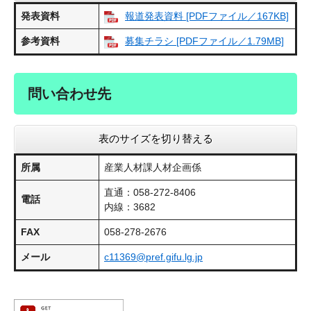
発表資料
報道発表資料 [PDFファイル／167KB]
参考資料
募集チラシ [PDFファイル／1.79MB]
問い合わせ先
表のサイズを切り替える
所属
産業人材課人材企画係
直通：058-272-8406
電話
内線：3682
FAX
058-278-2676
メール
c11369@pref.gifu.lg.jp