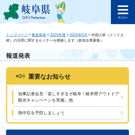
ペ
メ
このページの本文へ
ー
ニ
メ
ジ
ュ
ニ
の
ー
ュ
先
を
ー
頭
飛
トップページ
>
報道発表
>
2025年度
>
2025年5月
>
外国人材（インド人
材）の活用に関するセミナーを開催します（参加企業募集）
で
ば
す
し
。
て
報道発表
本
文
へ
重要なお知らせ
知事記者会見「楽しすぎるぞ岐阜！岐阜県アウトドア
観光キャンペーンを実施」他
熱中症を予防しましょう
本