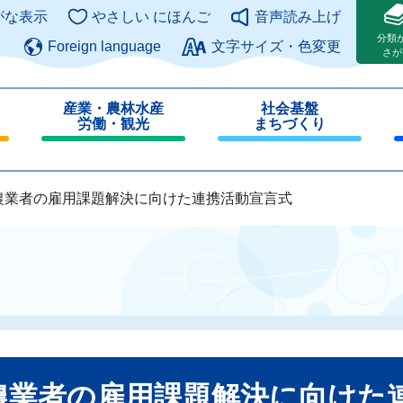
このページの本文へ
がな表示
やさしい にほんご
音声読み上げ
分類
Foreign language
文字サイズ・色変更
さが
産業・農林水産
社会基盤
労働・観光
まちづくり
閉
閉
じ
じ
る
る
農業者の雇用課題解決に向けた連携活動宣言式
農業者の雇用課題解決に向け