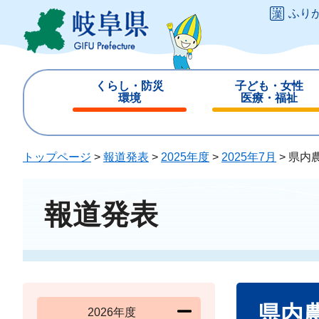
ペ
メ
ふり
ー
ニ
ジ
ュ
の
ー
先
を
くらし・防災
子ども・女性
頭
飛
環境
医療・福祉
で
ば
閉
閉
す
し
じ
じ
。
て
る
る
トップページ
>
報道発表
>
2025年度
>
2025年7月
>
県内
本
文
へ
報道発表
本
県内
文
2026年度