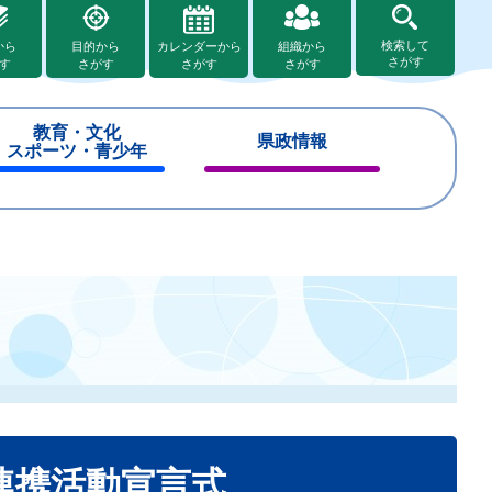
検索して
から
目的から
カレンダーから
組織から
さがす
す
さがす
さがす
さがす
教育・文化
県政情報
スポーツ・青少年
閉
閉
じ
じ
る
る
た連携活動宣言式