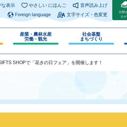
このページの本文へ
がな表示
やさしい にほんご
音声読み上げ
分類
Foreign language
文字サイズ・色変更
さが
産業・農林水産
社会基盤
労働・観光
まちづくり
閉
閉
じ
じ
る
る
 GIFTS SHOPで「花きの日フェア」を開催します！