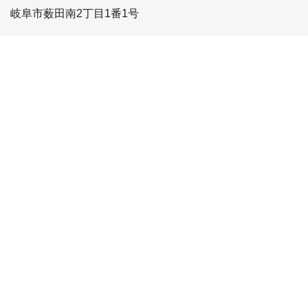
岐阜市薮田南2丁目1番1号