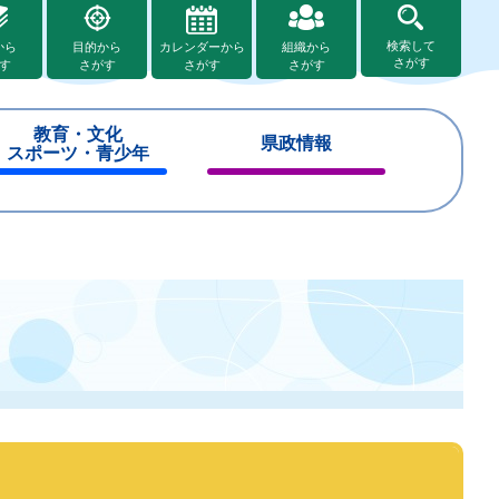
検索して
から
目的から
カレンダーから
組織から
さがす
す
さがす
さがす
さがす
教育・文化
県政情報
スポーツ・青少年
閉
閉
じ
じ
る
る