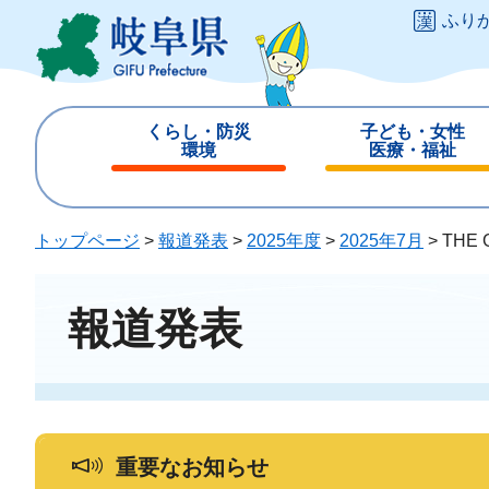
ペ
メ
ふり
ー
ニ
ジ
ュ
の
ー
先
を
くらし・防災
子ども・女性
頭
飛
環境
医療・福祉
で
ば
閉
閉
す
し
じ
じ
。
て
る
る
トップページ
>
報道発表
>
2025年度
>
2025年7月
>
THE
本
文
へ
報道発表
重要なお知らせ