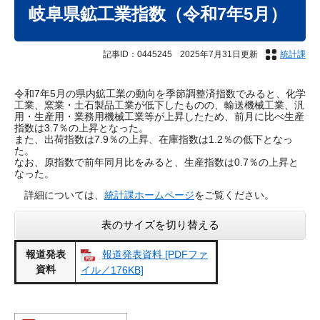
文
岐阜県鉱工業指数（令和7年5月）
記事ID：0445245
2025年7月31日更新
統計課
令和7年5月の県内鉱工業の動向を季節調整済指数でみると、化学
工業、窯業・土石製品工業が低下したものの、輸送機械工業、汎
用・生産用・業務用機械工業等が上昇したため、前月に比べ生産
指数は3.7％の上昇となった。
また、出荷指数は7.9％の上昇、在庫指数は1.2％の低下となっ
た。
なお、原指数で前年同月比をみると、生産指数は0.7％の上昇と
なった。
詳細については、
統計課ホームページ
をご覧ください。
表のサイズを切り替える
報道発表
報道発表資料 [PDFファ
資料
イル／176KB]