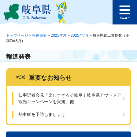
ペ
メ
このページの本文へ
ー
ニ
メ
ジ
ュ
ニ
の
ー
ュ
先
を
ー
頭
飛
トップページ
>
報道発表
>
2025年度
>
2025年7月
>
岐阜県鉱工業指数（令
和7年5月）
で
ば
す
し
。
て
報道発表
本
文
へ
重要なお知らせ
知事記者会見「楽しすぎるぞ岐阜！岐阜県アウトドア
観光キャンペーンを実施」他
熱中症を予防しましょう
本