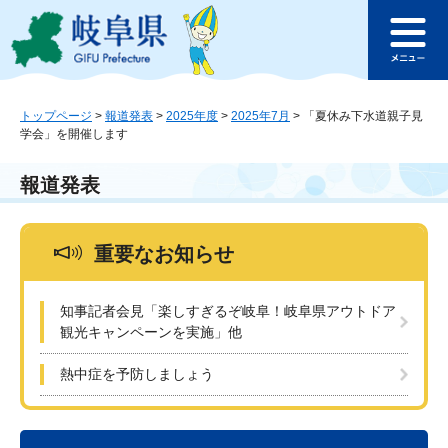
ペ
メ
このページの本文へ
ー
ニ
メ
ジ
ュ
ニ
の
ー
ュ
先
を
ー
頭
飛
トップページ
>
報道発表
>
2025年度
>
2025年7月
>
「夏休み下水道親子見
学会」を開催します
で
ば
す
し
。
て
報道発表
本
文
へ
重要なお知らせ
知事記者会見「楽しすぎるぞ岐阜！岐阜県アウトドア
観光キャンペーンを実施」他
熱中症を予防しましょう
本