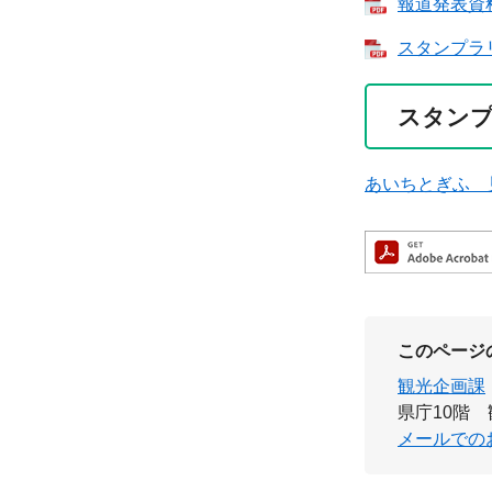
報道発表資料
スタンプラリ
スタン
あいちとぎふ 
このページ
観光企画課
県庁10階
メールでの