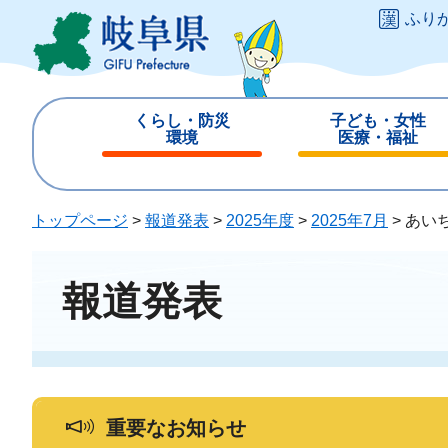
ペ
メ
ふり
ー
ニ
ジ
ュ
の
ー
先
を
くらし・防災
子ども・女性
頭
飛
環境
医療・福祉
で
ば
閉
閉
す
し
じ
じ
。
て
る
る
トップページ
>
報道発表
>
2025年度
>
2025年7月
>
あい
本
文
へ
報道発表
重要なお知らせ