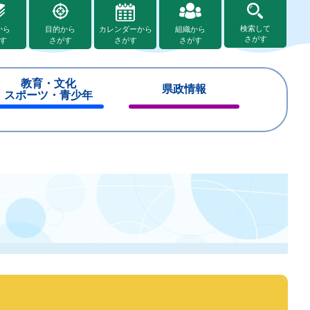
検索して
から
目的から
カレンダーから
組織から
さがす
す
さがす
さがす
さがす
教育・文化
県政情報
スポーツ・青少年
閉
閉
じ
じ
る
る