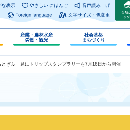
このページの本文へ
がな表示
やさしい にほんご
音声読み上げ
分類
Foreign language
文字サイズ・色変更
さが
産業・農林水産
社会基盤
労働・観光
まちづくり
閉
閉
じ
じ
る
る
ちとぎふ 見にトリップスタンプラリーを7月18日から開催