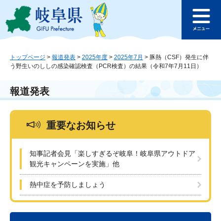
ペ
メ
このページの本文へ
ー
ニ
メ
ジ
ュ
ニ
の
ー
ュ
先
を
ー
頭
飛
トップページ
>
報道発表
>
2025年度
>
2025年7月
>
豚熱（CSF）発生に伴
う野生いのししの感染確認検査（PCR検査）の結果（令和7年7月11日）
で
ば
す
し
。
て
報道発表
本
文
へ
重要なお知らせ
知事記者会見「楽しすぎるぞ岐阜！岐阜県アウトドア
観光キャンペーンを実施」他
熱中症を予防しましょう
本