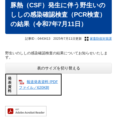
文
豚熱（CSF）発生に伴う野生いの
ししの感染確認検査（PCR検査）
の結果（令和7年7月11日）
記事ID：0443413
2025年7月11日更新
家畜防疫対策課
野生いのししの感染確認検査の結果についてお知らせいたしま
す。
表のサイズを切り替える
発
報道発表資料 [PDF
表
資
ファイル／620KB]
料