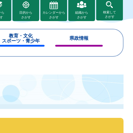
検索して
から
目的から
カレンダーから
組織から
さがす
す
さがす
さがす
さがす
教育・文化
県政情報
スポーツ・青少年
閉
閉
じ
じ
る
る