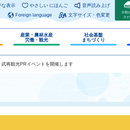
このページの本文へ
がな表示
やさしい にほんご
音声読み上げ
分類
Foreign language
文字サイズ・色変更
さが
産業・農林水産
社会基盤
労働・観光
まちづくり
閉
閉
じ
じ
る
る
・武将観光PRイベントを開催します