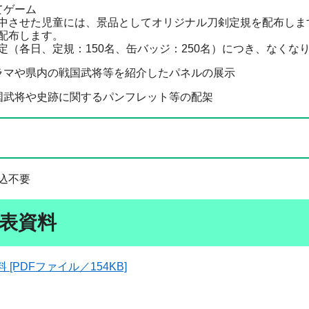
てゲーム
た児童には、景品としてオリジナル刀剣定規を配布します
布します。
日、定規：150名、缶バッジ：250名）につき、なくな
ラマや県内の戦国武将等を紹介したパネルの展示
国武将や史跡に関するパンフレット等の配架
込不要
表資料
[PDFファイル／154KB]