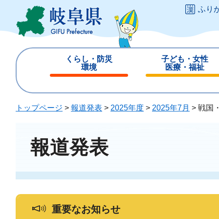
ペ
メ
ふり
ー
ニ
ジ
ュ
の
ー
先
を
くらし・防災
子ども・女性
頭
飛
環境
医療・福祉
で
ば
閉
閉
す
し
じ
じ
。
て
る
る
トップページ
>
報道発表
>
2025年度
>
2025年7月
>
戦国
本
文
へ
報道発表
重要なお知らせ