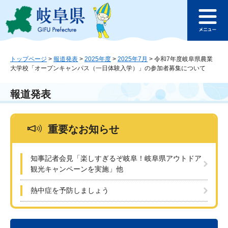
ペ
メ
このページの本文へ
ー
ニ
メ
ジ
ュ
ニ
の
ー
ュ
先
を
ー
頭
飛
トップページ
>
報道発表
>
2025年度
>
2025年7月
>
令和7年度岐阜県農業
大学校「オープンキャンパス（一日体験入学）」の参加者募集について
で
ば
す
し
。
て
報道発表
本
文
へ
重要なお知らせ
知事記者会見「楽しすぎるぞ岐阜！岐阜県アウトドア
観光キャンペーンを実施」他
熱中症を予防しましょう
本