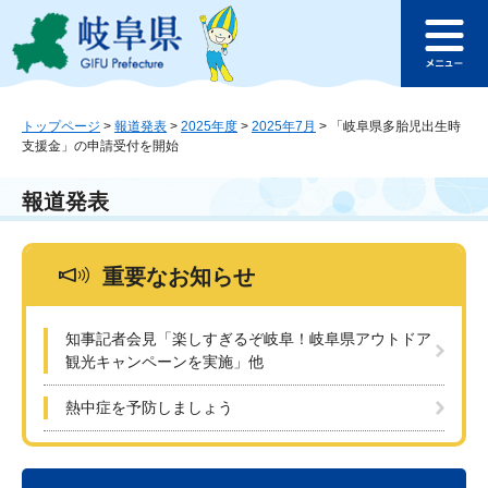
ペ
メ
このページの本文へ
ー
ニ
メ
ジ
ュ
ニ
の
ー
ュ
先
を
ー
頭
飛
トップページ
>
報道発表
>
2025年度
>
2025年7月
>
「岐阜県多胎児出生時
支援金」の申請受付を開始
で
ば
す
し
。
て
報道発表
本
文
へ
重要なお知らせ
知事記者会見「楽しすぎるぞ岐阜！岐阜県アウトドア
観光キャンペーンを実施」他
熱中症を予防しましょう
本