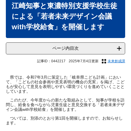
文
江崎知事と東濃特別支援学校生徒
による「若者未来デザイン会議
with学校給食」を開催します
ページ内目次
記事ID：0442217
2025年7月4日更新
未来創成課
県では、令和7年3月に策定した「岐阜県こども計画」におい
て、「こどもの社会参画や意見表明の機会の充実」を掲げ、こど
もが安心して意見を表明しやすい環境づくりを進めていくことと
しています。
このたび、今年度からの新たな取組みとして、知事が学校を訪
問し、給食を食べながら児童生徒と意見交換する「若者未来デザ
イン会議with学校給食」を開催します。
ついては、別添のとおり第1回を開催しますので、お知らせし
ます。