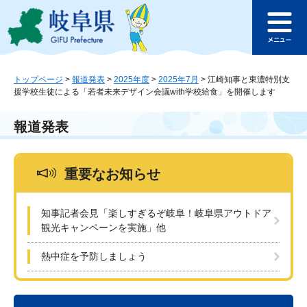
ペ
メ
このページの本文へ
ー
ニ
メ
ジ
ュ
ニ
の
ー
ュ
先
を
ー
頭
飛
トップページ
>
報道発表
>
2025年度
>
2025年7月
>
江崎知事と東濃特別支
援学校生徒による「若者未来デザイン会議with学校給食」を開催します
で
ば
す
し
。
て
報道発表
本
文
へ
重要なお知らせ
知事記者会見「楽しすぎるぞ岐阜！岐阜県アウトドア
観光キャンペーンを実施」他
熱中症を予防しましょう
本