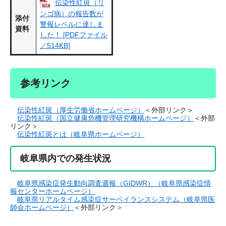
伝染性紅斑（リ
ンゴ病）の報告数が
添付
警報レベルに達しま
資料
した！ [PDFファイル
／514KB]
参考リンク
伝染性紅斑（厚生労働省ホームページ）
＜外部リンク＞
伝染性紅斑（国立健康危機管理研究機構ホームページ）
＜外部
リンク＞
伝染性紅斑とは（岐阜県ホームページ）
岐阜県内での発生状況
岐阜県感染症発生動向調査週報（GIDWR）（岐阜県感染症情
報センターホームページ）
岐阜県リアルタイム感染症サーベイランスシステム（岐阜県医
師会ホームページ）
＜外部リンク＞