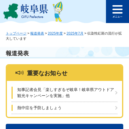
ペ
メ
このページの本文へ
ー
ニ
メ
ジ
ュ
ニ
の
ー
ュ
先
を
ー
頭
飛
トップページ
>
報道発表
>
2025年度
>
2025年7月
>
伝染性紅斑の流行が拡
大しています
で
ば
す
し
。
て
報道発表
本
文
へ
重要なお知らせ
知事記者会見「楽しすぎるぞ岐阜！岐阜県アウトドア
観光キャンペーンを実施」他
熱中症を予防しましょう
本