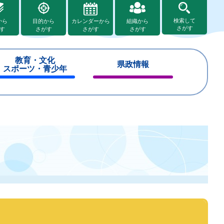
検索して
から
目的から
カレンダーから
組織から
さがす
す
さがす
さがす
さがす
教育・文化
県政情報
スポーツ・青少年
閉
閉
じ
じ
る
る