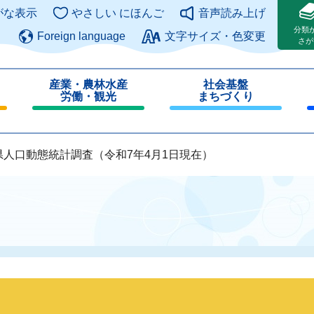
このページの本文へ
がな表示
やさしい にほんご
音声読み上げ
分類
Foreign language
文字サイズ・色変更
さが
産業・農林水産
社会基盤
労働・観光
まちづくり
閉
閉
じ
じ
る
る
県人口動態統計調査（令和7年4月1日現在）