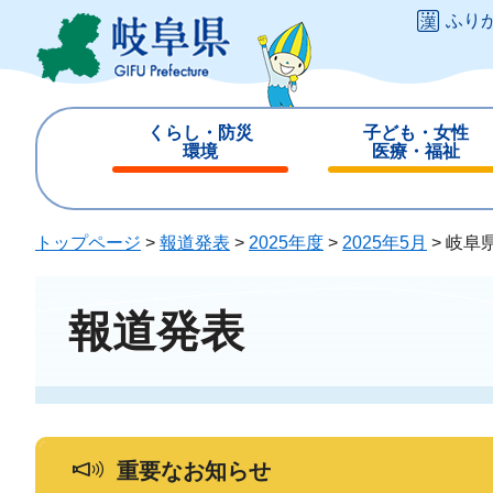
ペ
メ
ふり
ー
ニ
ジ
ュ
の
ー
先
を
くらし・防災
子ども・女性
頭
飛
環境
医療・福祉
で
ば
閉
閉
す
し
じ
じ
。
て
る
る
トップページ
>
報道発表
>
2025年度
>
2025年5月
>
岐阜
本
文
へ
報道発表
重要なお知らせ