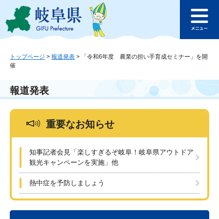
ペ
メ
このページの本文へ
ー
ニ
メ
ジ
ュ
ニ
の
ー
ュ
先
を
ー
頭
飛
トップページ
>
報道発表
>
「令和6年度 農業の担い手育成セミナー」を開
催
で
ば
す
し
。
て
報道発表
本
文
へ
重要なお知らせ
知事記者会見「楽しすぎるぞ岐阜！岐阜県アウトドア
観光キャンペーンを実施」他
熱中症を予防しましょう
本