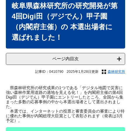
文
岐阜県森林研究所の研究開発が第
4回Digi田（デジでん）甲子園
（内閣府主催）の 本選出場者に
選ばれました！
ページ内目次
記事ID：0410790
2025年1月28日更新
森林研究所
県森林研究所の研究成果の1つである「デジタル地図で災害に
強い森林作業用道路の適地を見える化！」を内閣府主催の第4回
Digi田（デジでん）甲子園にエントリーしたところ、全国から集
まった多数の応募事例の中から本選出場者として選出されまし
た。
本選では、インターネットの投票と審査委員会の審査により特
に優れた事例が内閣総理大臣賞として表彰されます（発表は3月
予定）。