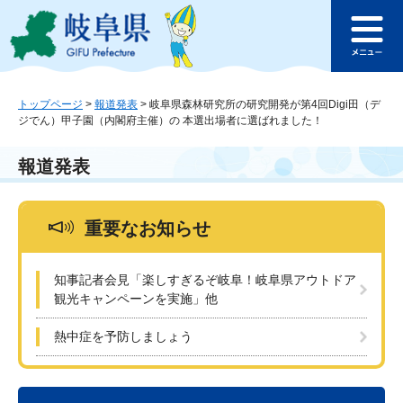
ペ
メ
このページの本文へ
ー
ニ
メ
ジ
ュ
ニ
の
ー
ュ
先
を
ー
頭
飛
トップページ
>
報道発表
>
岐阜県森林研究所の研究開発が第4回Digi田（デ
ジでん）甲子園（内閣府主催）の 本選出場者に選ばれました！
で
ば
す
し
。
て
報道発表
本
文
へ
重要なお知らせ
知事記者会見「楽しすぎるぞ岐阜！岐阜県アウトドア
観光キャンペーンを実施」他
熱中症を予防しましょう
本