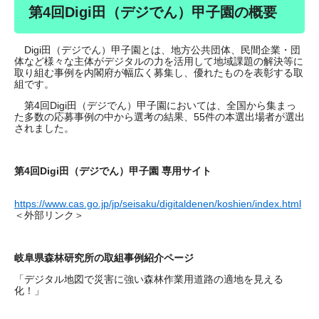
第4回Digi田（デジでん）甲子園の概要
Digi田（デジでん）甲子園とは、地方公共団体、民間企業・団
体など様々な主体がデジタルの力を活用して地域課題の解決等に
取り組む事例を内閣府が幅広く募集し、優れたものを表彰する取
組です。
第4回Digi田（デジでん）甲子園においては、全国から集まっ
た多数の応募事例の中から選考の結果、55件の本選出場者が選出
されました。
第4回Digi田（デジでん）甲子園 専用サイト
https://www.cas.go.jp/jp/seisaku/digitaldenen/koshien/index.html
＜外部リンク＞
岐阜県森林研究所の取組事例紹介ページ
「デジタル地図で災害に強い森林作業用道路の適地を見える
化！」