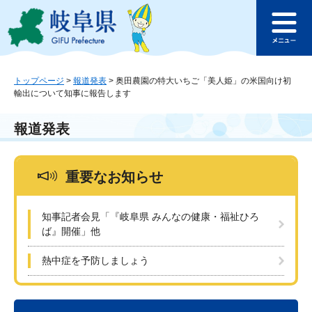
ペ
メ
このページの本文へ
ー
ニ
メ
ジ
ュ
ニ
の
ー
ュ
先
を
ー
頭
飛
トップページ
>
報道発表
>
奥田農園の特大いちご「美人姫」の米国向け初
輸出について知事に報告します
で
ば
す
し
。
て
報道発表
本
文
へ
重要なお知らせ
知事記者会見「『岐阜県 みんなの健康・福祉ひろ
ば』開催」他
熱中症を予防しましょう
本