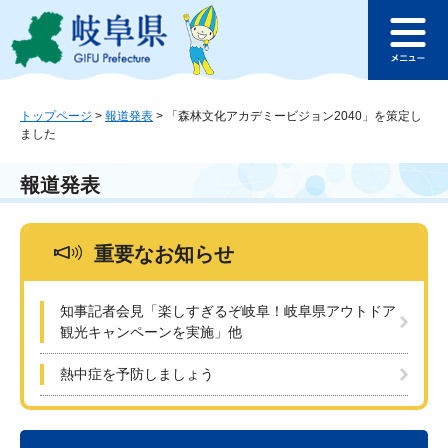
ペ
メ
このページの本文へ
ー
ニ
メ
ジ
ュ
ニ
の
ー
ュ
先
を
ー
頭
飛
トップページ
>
報道発表
>
「森林文化アカデミービジョン2040」を策定し
ました
で
ば
す
し
。
て
報道発表
本
文
へ
重要なお知らせ
知事記者会見「楽しすぎるぞ岐阜！岐阜県アウトドア
観光キャンペーンを実施」他
熱中症を予防しましょう
本