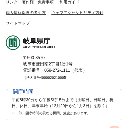
リンク・著作権・免責事項
利用ガイド
個人情報保護の考え方
ウェブアクセシビリティ方針
サイトマップ
岐阜県庁
GIFU Prefectural Office
〒500-8570
岐阜市薮田南2丁目1番1号
電話番号 058-272-1111（代表）
（法人番号4000020210005）
開庁時間
午前8時30分から午後5時15分まで
（土曜日、日曜日、祝
日、休日、年末年始（12月29日から1月3日）を除く）
※一部、開庁時間の異なる機関、施設があります。