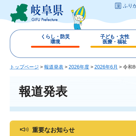
ペ
メ
ふり
ー
ニ
ジ
ュ
の
ー
先
を
くらし・防災
子ども・女性
頭
飛
環境
医療・福祉
で
ば
閉
閉
す
し
じ
じ
。
て
る
る
トップページ
>
報道発表
>
2026年度
>
2026年6月
>
令和
本
文
へ
報道発表
重要なお知らせ