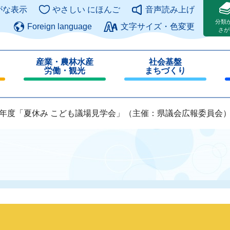
このページの本文へ
がな表示
やさしい にほんご
音声読み上げ
分類
Foreign language
文字サイズ・色変更
さが
産業・農林水産
社会基盤
労働・観光
まちづくり
閉
閉
じ
じ
る
る
8年度「夏休み こども議場見学会」（主催：県議会広報委員会