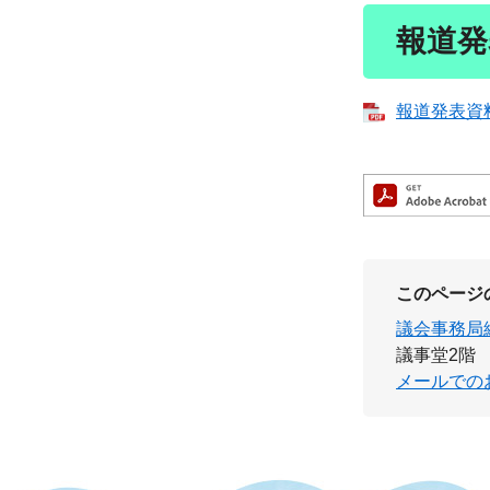
報道発
報道発表資料 
このページ
議会事務局
議事堂2階
メールでの