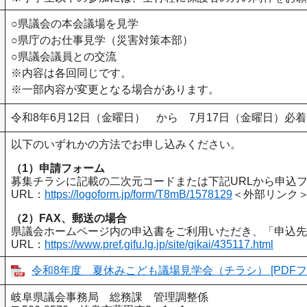
○県議会の本会議場を見学
○県庁のお仕事見学（災害対策本部）
○県議会議員との交流
※内容は各回同じです。
※一部内容が変更となる場合があります。
令和8年6月12日（金曜日） から 7月17日（金曜日）必着
以下のいずれかの方法でお申し込みください。
（1）申請フォーム
​募集チラシに記載の二次元コードまたは下記URLから申込
URL：
https://logoform.jp/form/T8mB/1578129
＜外部リンク
（2）FAX、郵送の場合
​県議会ホームページ内の申込書をご利用いただき、「申込
​URL：
https://www.pref.gifu.lg.jp/site/gikai/435117.html
令和8年度 夏休みこども議場見学会（チラシ） [PDFファ
岐阜県議会事務局 総務課 管理調整係