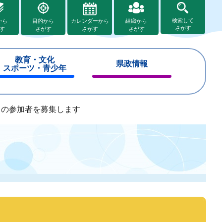
検索して
から
目的から
カレンダーから
組織から
さがす
す
さがす
さがす
さがす
教育・文化
県政情報
スポーツ・青少年
閉
閉
じ
じ
る
る
）の参加者を募集します