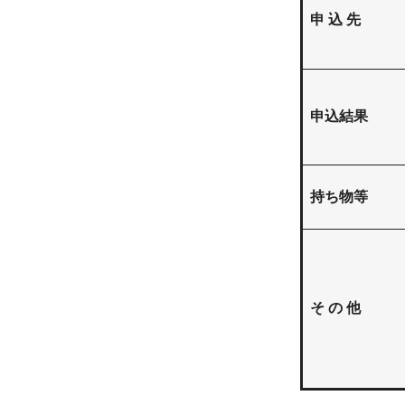
申 込 先
申込結果
持ち物等
そ の 他