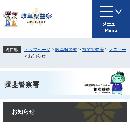
ペ
メ
ー
ニ
ジ
ュ
の
ー
先
を
頭
飛
で
ば
す
し
トップページ
>
岐阜県警察
>
揖斐警察署
>
メニュー
。
て
>
お知らせ
本
文
へ
揖斐警察署
本
文
お知らせ