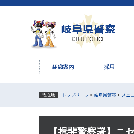
ペ
メ
ー
ニ
ジ
ュ
の
ー
先
を
頭
飛
で
ば
す
し
。
て
本
組織案内
採用
文
へ
トップページ
>
岐阜県警察
>
メニ
本
文
【揖斐警察署】ニ