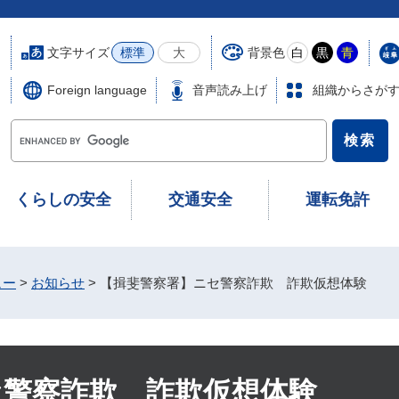
文字サイズ
背景色
標準
大
白
黒
青
Foreign language
音声読み上げ
組織からさが
G
o
o
g
くらしの安全
交通安全
運転免許
l
e
カ
ス
ュー
>
お知らせ
>
【揖斐警察署】ニセ警察詐欺 詐欺仮想体験
タ
ム
検
索
セ警察詐欺 詐欺仮想体験