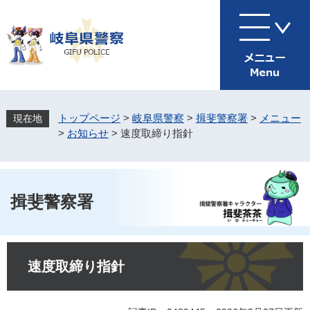
ペ
メ
ー
ニ
ジ
ュ
の
ー
先
を
頭
飛
で
ば
す
し
トップページ
>
岐阜県警察
>
揖斐警察署
>
メニュー
。
て
>
お知らせ
>
速度取締り指針
本
文
へ
揖斐警察署
本
文
速度取締り指針