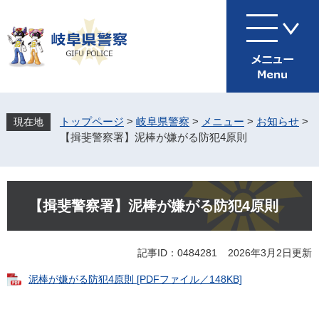
ペ
メ
ー
ニ
ジ
ュ
の
ー
先
を
頭
飛
で
ば
す
し
トップページ
>
岐阜県警察
>
メニュー
>
お知らせ
>
。
て
【揖斐警察署】泥棒が嫌がる防犯4原則
本
文
へ
本
文
【揖斐警察署】泥棒が嫌がる防犯4原則
記事ID：0484281
2026年3月2日更新
泥棒が嫌がる防犯4原則 [PDFファイル／148KB]