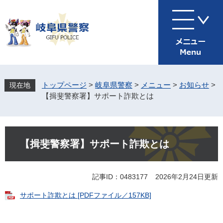
ペ
メ
ー
ニ
ジ
ュ
の
ー
先
を
頭
飛
で
ば
す
し
トップページ
>
岐阜県警察
>
メニュー
>
お知らせ
>
。
て
【揖斐警察署】サポート詐欺とは
本
文
へ
本
文
【揖斐警察署】サポート詐欺とは
記事ID：0483177
2026年2月24日更新
サポート詐欺とは [PDFファイル／157KB]