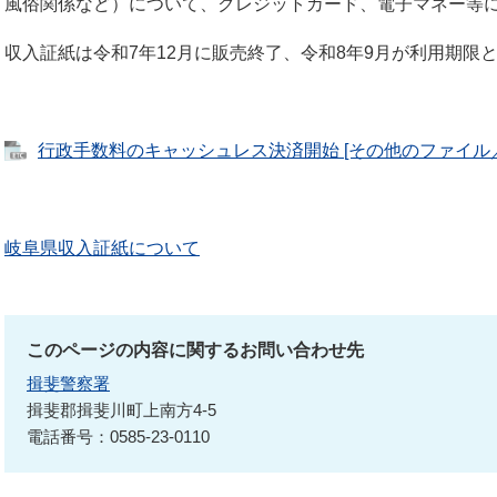
風俗関係など）について、クレジットカード、電子マネー等
収入証紙は令和7年12月に販売終了、令和8年9月が利用期限
行政手数料のキャッシュレス決済開始 [その他のファイル／1.
岐阜県収入証紙について
このページの内容に関するお問い合わせ先
揖斐警察署
揖斐郡揖斐川町上南方4-5
電話番号：0585-23-0110