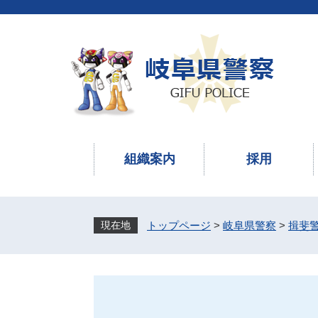
ペ
メ
ー
ニ
ジ
ュ
の
ー
先
を
頭
飛
で
ば
す
し
。
て
本
組織案内
採用
文
へ
トップページ
>
岐阜県警察
>
揖斐