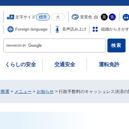
文字サイズ
背景色
標準
大
白
黒
青
Foreign language
音声読み上げ
組織からさが
G
o
o
g
くらしの安全
交通安全
運転免許
l
e
カ
ス
警察署
>
メニュー
>
お知らせ
>
行政手数料のキャッシュレス決済の開
タ
ム
検
索