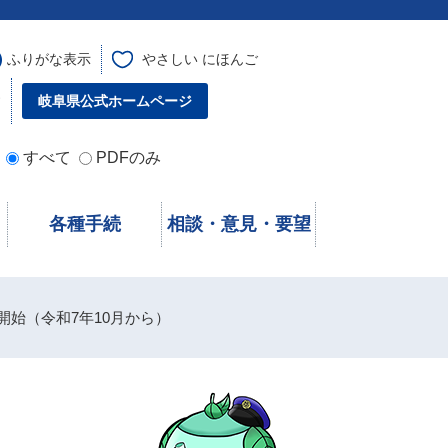
ふりがな表示
やさしい にほんご
す
岐阜県公式ホームページ
すべて
PDFのみ
各種手続
相談・意見・要望
始（令和7年10月から）