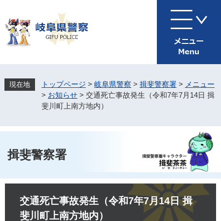
ペ
メ
ー
ニ
ジ
ュ
の
ー
先
を
頭
飛
で
ば
す
し
トップページ
>
岐阜県警察
>
揖斐警察署
>
メニュー
。
て
>
お知らせ
>
交通死亡事故発生（令和7年7月14日 揖
本
斐川町上南方地内）
文
へ
揖斐警察署
本
文
交通死亡事故発生（令和7年7月14日 揖
斐川町上南方地内）