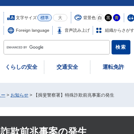
文字サイズ
背景色
標準
大
白
黒
青
Foreign language
音声読み上げ
組織からさが
G
o
o
g
くらしの安全
交通安全
運転免許
l
e
カ
ス
ュー
>
お知らせ
>
【揖斐警察署】特殊詐欺前兆事案の発生
タ
ム
検
索
殊詐欺前兆事案の発生