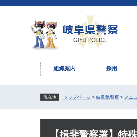
ペ
メ
ー
ニ
ジ
ュ
の
ー
先
を
頭
飛
で
ば
す
し
。
て
本
組織案内
採用
文
へ
トップページ
>
岐阜県警察
>
メニ
本
文
【揖斐警察署】特