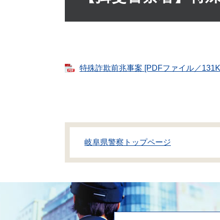
特殊詐欺前兆事案 [PDFファイル／131K
岐阜県警察トップページ