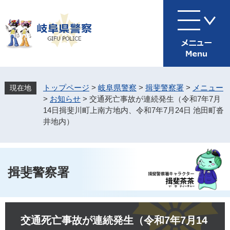
ペ
メ
ー
ニ
ジ
ュ
の
ー
先
を
頭
飛
で
ば
す
し
トップページ
>
岐阜県警察
>
揖斐警察署
>
メニュー
。
て
>
お知らせ
>
交通死亡事故が連続発生（令和7年7月
本
14日揖斐川町上南方地内、令和7年7月24日 池田町沓
文
井地内）
へ
揖斐警察署
本
文
交通死亡事故が連続発生（令和7年7月14