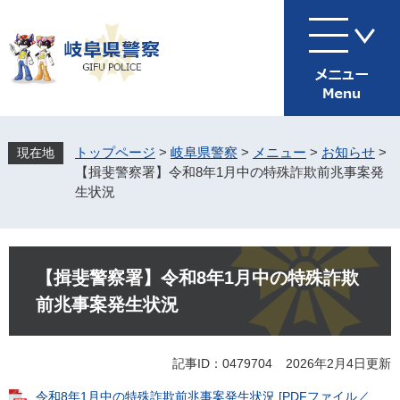
ペ
メ
ー
ニ
ジ
ュ
の
ー
先
を
頭
飛
で
ば
す
し
トップページ
>
岐阜県警察
>
メニュー
>
お知らせ
>
。
て
【揖斐警察署】令和8年1月中の特殊詐欺前兆事案発
本
生状況
文
へ
本
文
【揖斐警察署】令和8年1月中の特殊詐欺
前兆事案発生状況
記事ID：0479704
2026年2月4日更新
令和8年1月中の特殊詐欺前兆事案発生状況 [PDFファイル／