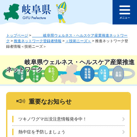
ペ
メ
このページの本文へ
ー
ニ
メ
ジ
ュ
ニ
の
ー
ュ
先
を
ー
頭
飛
トップページ
>
岐阜県ウェルネス・ヘルスケア産業推進ネットワー
ク
>
推進ネットワーク登録者情報
>
＜技術ニーズ＞
>
推進ネットワーク登
で
ば
録者情報＜技術ニーズ＞
す
し
。
て
本
岐阜県ウェルネス・ヘルスケア産業推進
文
ネットワーク
へ
重要なお知らせ
ツキノワグマ出没注意情報発令中！
熱中症を予防しましょう