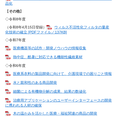
品化
【
その他
】
​◇令和8年度
（令和8年4月15日登録）
ウィルス不活性化フィルタの量産
化技術の確立 [PDFファイル／137KB]
​◇令和7年度
医療機器等の試作・開発ノウハウの情報収集
熱中症、酷暑に対応できる機能性繊維素材
◇令和6年度​​
医療系衣料の製品開発に向けて、介護現場での困りごと情報
水と親和性のある商品開発
細菌による有機物分解の成果、結果の数値化
治療用アプリケーションのユーザーインターフェースの開発
に携われる人材の確保
木の温かみを活かした医療・福祉関連の商品の開発