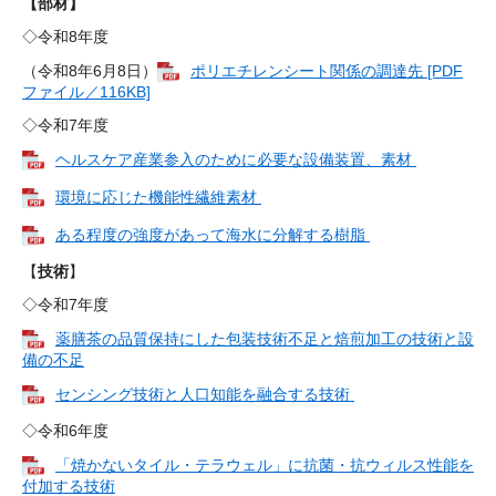
【部材】
​◇令和8年度
（令和8年6月8日）
ポリエチレンシート関係の調達先 [PDF
ファイル／116KB]
◇令和7年度
ヘルスケア産業参入のために必要な設備装置、素材
環境に応じた機能性繊維素材
ある程度の強度があって海水に分解する樹脂
【
技術
】
◇令和7年度
薬膳茶の品質保持にした包装技術不足と焙煎加工の技術と設
備の不足
センシング技術と人口知能を融合する技術
◇令和6年度​
「焼かないタイル・テラウェル」に抗菌・抗ウィルス性能を
付加する技術