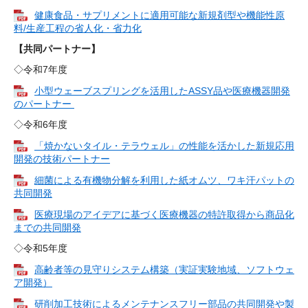
健康食品・サプリメントに適用可能な新規剤型や機能性原
料/生産工程の省人化・省力化
【共同パートナー】
​◇令和7年度
小型ウェーブスプリングを活用したASSY品や医療機器開発
のパートナー
◇令和6年度​
「焼かないタイル・テラウェル」の性能を活かした新規応用
開発の技術パートナー
細菌による有機物分解を利用した紙オムツ、ワキ汗パットの
共同開発
医療現場のアイデアに基づく医療機器の特許取得から商品化
までの共同開発
◇令和5年度​
高齢者等の見守りシステム構築（実証実験地域、ソフトウェ
ア開発）
研削加工技術によるメンテナンスフリー部品の共同開発や製