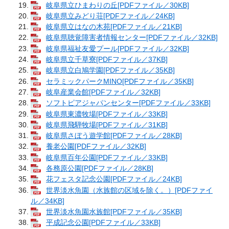
岐阜県立ひまわりの丘[PDFファイル／30KB]
岐阜県立みどり荘[PDFファイル／24KB]
岐阜県立はなの木苑[PDFファイル／21KB]
岐阜県聴覚障害者情報センター[PDFファイル／32KB]
岐阜県福祉友愛プール[PDFファイル／32KB]
岐阜県立千草寮[PDFファイル／37KB]
岐阜県立白鳩学園[PDFファイル／35KB]
セラミックパークMINO[PDFファイル／35KB]
岐阜産業会館[PDFファイル／32KB]
ソフトピアジャパンセンター[PDFファイル／33KB]
岐阜県東濃牧場[PDFファイル／33KB]
岐阜県飛騨牧場[PDFファイル／31KB]
岐阜県さぼう遊学館[PDFファイル／28KB]
養老公園[PDFファイル／32KB]
岐阜県百年公園[PDFファイル／33KB]
各務原公園[PDFファイル／28KB]
花フェスタ記念公園[PDFファイル／24KB]
世界淡水魚園（水族館の区域を除く。）[PDFファイ
ル／34KB]
世界淡水魚園水族館[PDFファイル／35KB]
平成記念公園[PDFファイル／33KB]