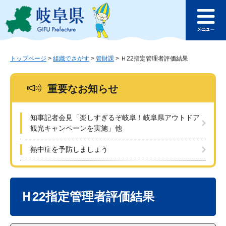
ペ
メ
このページの本文へ
ー
ニ
メ
ジ
ュ
ニ
の
ー
ュ
先
を
ー
頭
飛
トップページ
>
組織でさがす
>
管財課
>
Ｈ22指定管理者評価結果
で
ば
す
し
重要なお知らせ
。
て
本
文
知事記者会見「楽しすぎるぞ岐阜！岐阜県アウトドア
へ
観光キャンペーンを実施」他
熱中症を予防しましょう
本
文
Ｈ22指定管理者評価結果