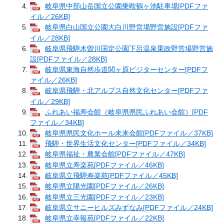
岐阜県中部山岳国立公園乗鞍鶴ヶ池駐車場[PDFファ
イル／26KB]
岐阜県白山国立公園大白川野営場野営施設[PDFファ
イル／28KB]
岐阜県飛騨木曽川国定公園下呂温泉乗政野営場野営施
設[PDFファイル／28KB]
岐阜県東海自然歩道関ヶ原ビジターセンター[PDFフ
ァイル／26KB]
岐阜県飛騨・北アルプス自然文化センター[PDFファ
イル／29KB]
ふれあい福寿会館（岐阜県県民ふれあい会館）[PDF
ファイル／34KB]
岐阜県県民文化ホール未来会館[PDFファイル／37KB]
飛騨・世界生活文化センター[PDFファイル／34KB]
岐阜県福祉・農業会館[PDFファイル／47KB]
岐阜県立寿楽苑[PDFファイル／46KB]
岐阜県立飛騨寿楽苑[PDFファイル／45KB]
岐阜県立陽光園[PDFファイル／26KB]
岐阜県立三光園[PDFファイル／23KB]
岐阜県立サニーヒルズみずなみ[PDFファイル／24KB]
岐阜県立幸報苑[PDFファイル／22KB]