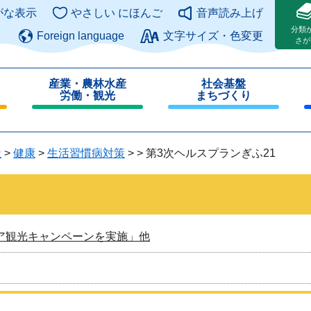
このページの本文へ
がな表示
やさしい にほんご
音声読み上げ
分類
Foreign language
文字サイズ・色変更
さが
産業・農林水産
社会基盤
労働・観光
まちづくり
閉
閉
じ
じ
る
る
祉
>
健康
>
生活習慣病対策
>
>
第3次ヘルスプランぎふ21
ア観光キャンペーンを実施」他