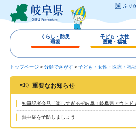
ペ
メ
ふり
ー
ニ
ジ
ュ
の
ー
先
を
くらし・防災
子ども・女性
頭
飛
環境
医療・福祉
で
ば
閉
閉
す
し
じ
じ
。
て
る
る
トップページ
>
分類でさがす
>
子ども・女性・医療・福
本
文
へ
重要なお知らせ
知事記者会見「楽しすぎるぞ岐阜！岐阜県アウトド
熱中症を予防しましょう