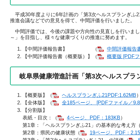
平成30年度よりに6年計画の「第3次ヘルスプランぎふ2
推進会議などでの意見を得て、中間評価を行いました。
中間評価では、今後の課題や方向性の見直しを行いまし
～」を目指し、様々な健康づくりの推進に努めます。
【中間評価報告書】 （
中間評価報告書 
【中間評価報告書（概要版）】（
概要版 [PDFフ
岐阜県健康増進計画「第3次ヘルスプラン
【概要版】（
ヘルスプランぎふ21​PDF:1.62MB
【全体版】（
全185ページ、 [PDFファイル／9.8
【分割版】
表紙・目次：（
4ページ、PDF：183KB
）
第1章：「ヘルスプランぎふ21」の基本的な考え方
第2章：県民の健康状態（
19ページ、PDF：2.1