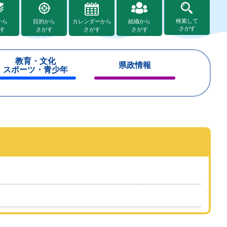
検索して
から
目的から
カレンダーから
組織から
さがす
す
さがす
さがす
さがす
教育・文化
県政情報
スポーツ・青少年
閉
閉
じ
じ
る
る