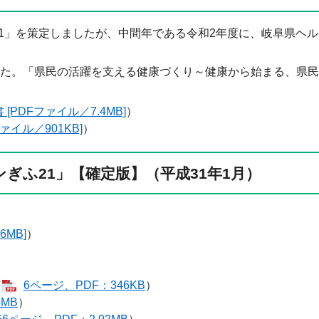
1」を策定しましたが、中間年である令和2年度に、岐阜県ヘル
た。「県民の活躍を支える健康づくり～健康から始まる、県民
[PDFファイル／7.4MB]
）
ァイル／901KB]
）
ぎふ21」【確定版】（平成31年1月）
）
6MB]
）
（
6ページ、PDF：346KB
）
5MB
）