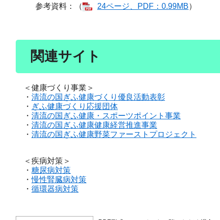
参考資料：（
24ページ、PDF：0.99MB
）
関連サイト
＜健康づくり事業＞
・
清流の国ぎふ健康
づくり優良活動
表彰
・
ぎふ健康づくり応援団体
・
清流の国ぎふ健康・スポーツポイント事業
・
清流の国ぎふ健康健康経営推進事業
・
清流の国ぎふ健康野菜ファーストプロジェクト
＜疾病対策＞
​・
糖尿病対策
・
慢性腎臓病対策
・
循環器病対策