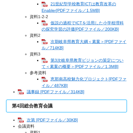
21世紀型学校教育ICTは教育改革の
Enabler[PDFファイル／1.5MB]
資料1-2-2
仮説の過程でICTを活用した小学校理科
の探究学習の評価[PDFファイル／200KB]
資料2
次期岐阜県教育大綱＜素案＞[PDFファイ
ル／714KB]
資料3
第3次岐阜県教育ビジョンの策定につい
て＜素案の概要＞[PDFファイル／1.3MB]
参考資料
恵那南高校魅力化プロジェクト[PDFファ
イル／487KB]
議事録 [PDFファイル／314KB]
第4回総合教育会議
次第 [PDFファイル／30KB]
会議資料
資料1