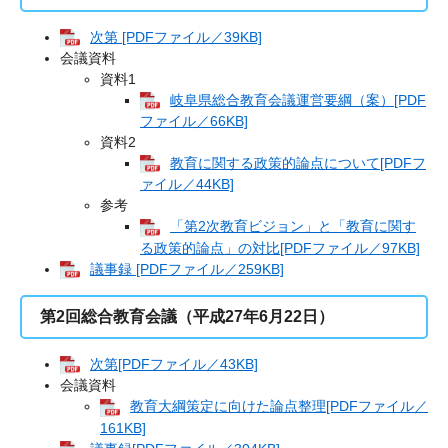
次第 [PDFファイル／39KB]
会議資料
資料1
岐阜県総合教育会議運営要綱（案）[PDF
ファイル／66KB]
資料2
教育に関する政策的論点について[PDFフ
ァイル／44KB]
参考
「第2次教育ビジョン」と「教育に関す
る政策的論点」の対比[PDFファイル／97KB]
議事録 [PDFファイル／259KB]
第2回総合教育会議（平成27年6月22日）
次第[PDFファイル／43KB]
会議資料
教育大綱策定に向けた論点整理[PDFファイル／
161KB]