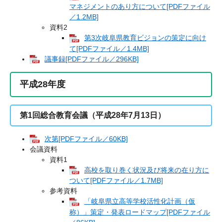
マネジメントのあり方について[PDFファイル
／1.2MB]
資料2
第3次岐阜県教育ビジョンの策定に向け
て[PDFファイル／1.4MB]
議事録[PDFファイル／296KB]
平成28年度
第1回総合教育会議（平成28年7月13日）
次第[PDFファイル／60KB]
会議資料
資料1
高校を取り巻く状況及び将来の在り方に
ついて[PDFファイル／1.7MB]
参考資料
「岐阜県立高等学校活性化計画（仮
称）」策定・発表ロードマップ[PDFファイル