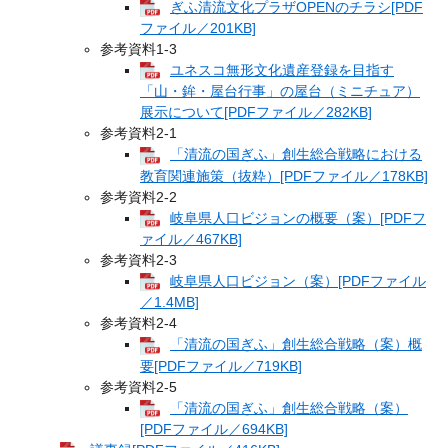
ぎふ清流文化プラザOPENのチラシ[PDF
ファイル／201KB]
参考資料1‐3
ユネスコ無形文化遺産登録を目指す
「山・鉾・屋台行事」の屋台（ミニチュア）
展示について[PDFファイル／282KB]
参考資料2‐1
「清流の国ぎふ」創生総合戦略における
教育関連施策（抜粋）[PDFファイル／178KB]
参考資料2‐2
岐阜県人口ビジョンの概要（案）[PDFフ
ァイル／467KB]
参考資料2‐3
岐阜県人口ビジョン（案）[PDFファイル
／1.4MB]
参考資料2‐4
「清流の国ぎふ」創生総合戦略（案）概
要[PDFファイル／719KB]
参考資料2‐5
「清流の国ぎふ」創生総合戦略（案）
[PDFファイル／694KB]