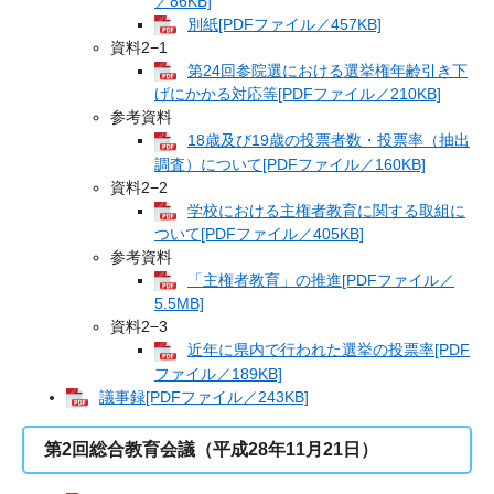
／86KB]
別紙[PDFファイル／457KB]
資料2−1
第24回参院選における選挙権年齢引き下
げにかかる対応等[PDFファイル／210KB]
参考資料
18歳及び19歳の投票者数・投票率（抽出
調査）について[PDFファイル／160KB]
資料2−2
学校における主権者教育に関する取組に
ついて[PDFファイル／405KB]
参考資料
「主権者教育」の推進[PDFファイル／
5.5MB]
資料2−3
近年に県内で行われた選挙の投票率[PDF
ファイル／189KB]
議事録[PDFファイル／243KB]
第2回総合教育会議（平成28年11月21日）