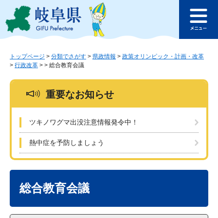
ペ
メ
このページの本文へ
ー
ニ
メ
ジ
ュ
ニ
の
ー
ュ
先
を
ー
頭
飛
トップページ
>
分類でさがす
>
県政情報
>
政策オリンピック・計画・改革
>
行政改革
>
>
総合教育会議
で
ば
す
し
。
て
重要なお知らせ
本
文
へ
ツキノワグマ出没注意情報発令中！
熱中症を予防しましょう
本
文
総合教育会議