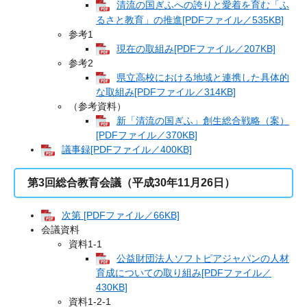
清流の国ぎふへの誇りと愛着を育む「ふ
るさと教育」の推進[PDFファイル／535KB]
参考1
現在の取組み[PDFファイル／207KB]
参考2
県立高校における地域と連携した具体的
な取組み[PDFファイル／314KB]
（参考資料）
新「清流の国ぎふ」創生総合戦略（案）
[PDFファイル／370KB]
議事録[PDFファイル／400KB]
第3回総合教育会議（平成30年11月26日）
次第 [PDFファイル／66KB]
会議資料
資料1-1
公益財団法人ソフトピアジャパンの人材
育成についての取り組み[PDFファイル／
430KB]
資料1-2-1