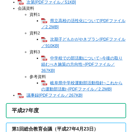
次第[PDFファイル／51KB]
会議資料
資料1
県立高校の活性化について[PDFファイル
／2.2MB]
資料2
次期子どもかがやきプラン[PDFファイル
／910KB]
資料3
中学校での部活動について~今後の取り
組むべき施策の方向性~[PDFファイル／
367KB]
参考資料
岐阜県中学校運動部活動指針~これから
の運動部活動~[PDFファイル／2.2MB]
議事録[PDFファイル／267KB]
平成27年度
第1回総合教育会議（平成27年4月23日）