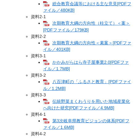
総合教育会議等における主な意見[PDFフ
ァイル／480KB]
資料2‐1
次期教育大綱の方向性（柱立て）＜案＞
[PDFファイル／179KB]
資料2‐2
次期教育大綱の方向性＜素案＞[PDFファ
イル／401KB]
資料3‐1
かかみがらはら寺子屋事業2.0[PDFファ
イル／1.7MB]
資料3‐2
八百津町の「ふるさと教育」[PDFファイ
ル／1.2MB]
資料3‐3
伝統野菜まくわうりを用いた地域産業化
へ向けた研究[PDFファイル／4.9MB]
資料4‐1
第3次岐阜県教育ビジョンの体系[PDFフ
ァイル／1.6MB]
資料4‐2