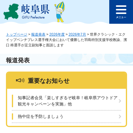
ペ
メ
このページの本文へ
ー
ニ
メ
ジ
ュ
ニ
の
ー
ュ
先
を
ー
頭
飛
トップページ
>
報道発表
>
2026年度
>
2026年7月
>
世界クラシック・エク
イップベンチプレス選手権大会において優勝した羽島特別支援学校教諭、濱
で
ば
口 柊選手が足立副知事と面談します
す
し
。
て
本
報道発表
文
へ
重要なお知らせ
知事記者会見「楽しすぎるぞ岐阜！岐阜県アウトドア
観光キャンペーンを実施」他
熱中症を予防しましょう