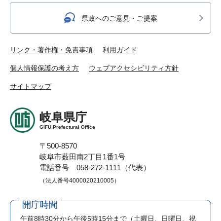
県政へのご意見・ご提案
リンク・著作権・免責事項
利用ガイド
個人情報保護の考え方
ウェブアクセシビリティ方針
サイトマップ
岐阜県庁
GIFU Prefectural Office
〒500-8570
岐阜市薮田南2丁目1番1号
電話番号 058-272-1111（代表）
（法人番号4000020210005）
開庁時間
午前8時30分から午後5時15分まで
（土曜日、日曜日、祝