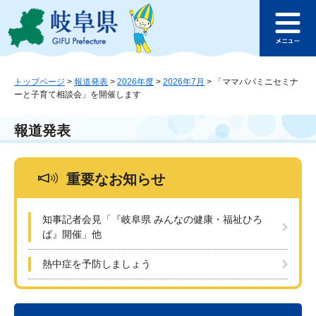
ペ
メ
このページの本文へ
ー
ニ
メ
ジ
ュ
ニ
の
ー
ュ
先
を
ー
頭
飛
トップページ
>
報道発表
>
2026年度
>
2026年7月
>
「ママパパミニセミナ
ーと子育て相談会」を開催します
で
ば
す
し
。
て
報道発表
本
文
へ
重要なお知らせ
知事記者会見「『岐阜県 みんなの健康・福祉ひろ
ば』開催」他
熱中症を予防しましょう
本