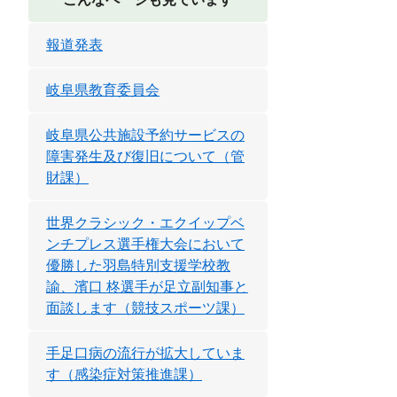
報道発表
岐阜県教育委員会
岐阜県公共施設予約サービスの
障害発生及び復旧について（管
財課）
世界クラシック・エクイップベ
ンチプレス選手権大会において
優勝した羽島特別支援学校教
諭、濱口 柊選手が足立副知事と
面談します（競技スポーツ課）
手足口病の流行が拡大していま
す（感染症対策推進課）