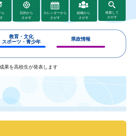
検索して
から
目的から
カレンダーから
組織から
さがす
す
さがす
さがす
さがす
教育・文化
県政情報
スポーツ・青少年
閉
閉
じ
じ
る
る
成果を高校生が発表します