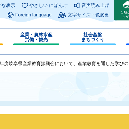
このページの本文へ
がな表示
やさしい にほんご
音声読み上げ
分類
Foreign language
文字サイズ・色変更
さが
産業・農林水産
社会基盤
労働・観光
まちづくり
閉
閉
じ
じ
る
る
8年度岐阜県産業教育振興会において、産業教育を通した学びの