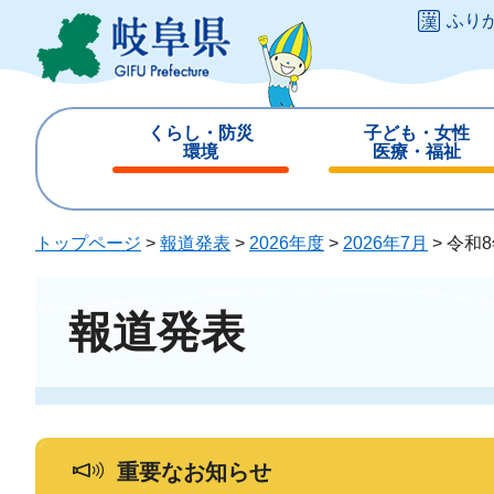
ペ
メ
ふり
ー
ニ
ジ
ュ
の
ー
先
を
くらし・防災
子ども・女性
頭
飛
環境
医療・福祉
で
ば
閉
閉
す
し
じ
じ
。
て
る
る
トップページ
>
報道発表
>
2026年度
>
2026年7月
>
令和
本
文
へ
報道発表
重要なお知らせ