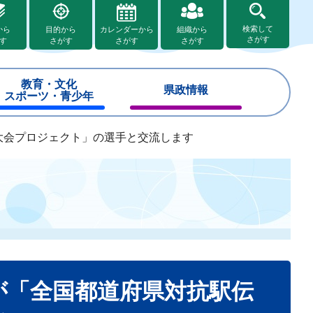
検索して
から
目的から
カレンダーから
組織から
さがす
す
さがす
さがす
さがす
教育・文化
県政情報
スポーツ・青少年
大会プロジェクト」の選手と交流します
が「全国都道府県対抗駅伝