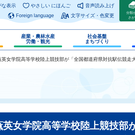
このページの本文へ
がな表示
やさしい にほんご
音声読み上げ
分類
Foreign language
文字サイズ・色変更
さが
産業・農林水産
社会基盤
労働・観光
まちづくり
薫英女学院高等学校陸上競技部が「全国都道府県対抗駅伝競走
薫英女学院高等学校陸上競技部