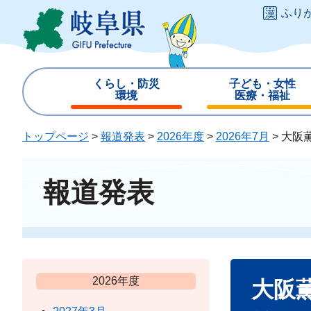
ペ
メ
ふり
ー
ニ
ジ
ュ
の
ー
先
を
くらし・防災
子ども・女性
頭
飛
環境
医療・福祉
で
ば
す
し
トップページ
>
報道発表
>
2026年度
>
2026年7月
>
大阪
。
て
本
文
報道発表
へ
本
2026年度
大阪
文