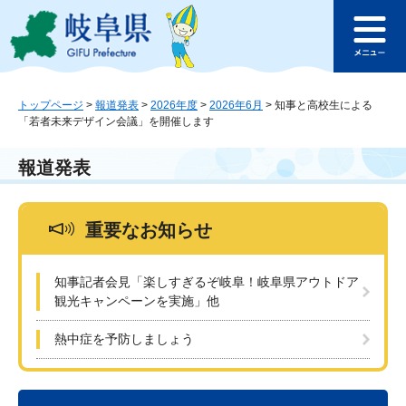
ペ
メ
このページの本文へ
ー
ニ
メ
ジ
ュ
ニ
の
ー
ュ
先
を
ー
頭
飛
トップページ
>
報道発表
>
2026年度
>
2026年6月
>
知事と高校生による
「若者未来デザイン会議」を開催します
で
ば
す
し
。
て
報道発表
本
文
へ
重要なお知らせ
知事記者会見「楽しすぎるぞ岐阜！岐阜県アウトドア
観光キャンペーンを実施」他
熱中症を予防しましょう
本