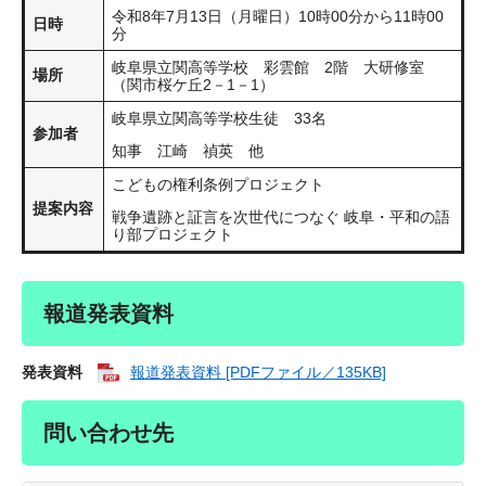
令和8年7月13日（月曜日）10時00分から11時00
日時
分
岐阜県立関高等学校 彩雲館 2階 大研修室
場所
（関市桜ケ丘2－1－1）
岐阜県立関高等学校生徒 33名
参加者
知事 江崎 禎英 他
こどもの権利条例プロジェクト
提案内容
戦争遺跡と証言を次世代につなぐ 岐阜・平和の語
り部プロジェクト
報道発表資料
発表資料
報道発表資料 [PDFファイル／135KB]
問い合わせ先