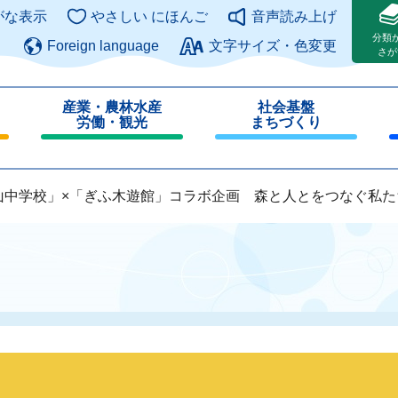
このページの本文へ
がな表示
やさしい にほんご
音声読み上げ
分類
Foreign language
文字サイズ・色変更
さが
産業・農林水産
社会基盤
労働・観光
まちづくり
閉
閉
じ
じ
る
る
山中学校」×「ぎふ木遊館」コラボ企画 森と人とをつなぐ私た