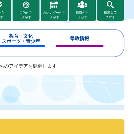
検索して
から
目的から
カレンダーから
組織から
さがす
す
さがす
さがす
さがす
教育・文化
県政情報
スポーツ・青少年
閉
閉
じ
じ
る
る
ちのアイデアを開催します