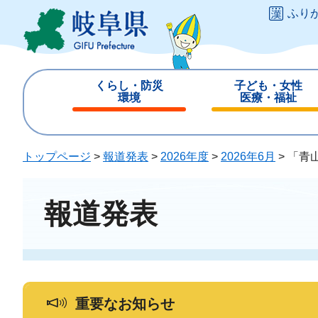
ペ
メ
ふり
ー
ニ
ジ
ュ
の
ー
先
を
くらし・防災
子ども・女性
頭
飛
環境
医療・福祉
で
ば
閉
閉
す
し
じ
じ
。
て
る
る
トップページ
>
報道発表
>
2026年度
>
2026年6月
>
「青
本
文
へ
報道発表
重要なお知らせ