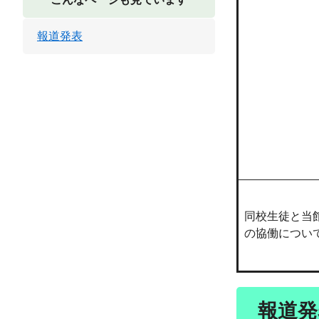
報道発表
同校生徒と当
の協働につい
報道発