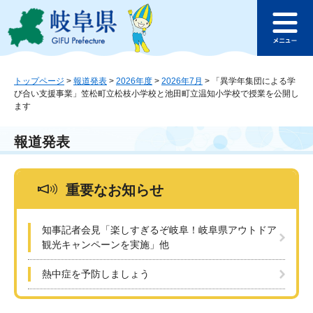
ペ
メ
このページの本文へ
ー
ニ
メ
ジ
ュ
ニ
の
ー
ュ
先
を
ー
頭
飛
トップページ
>
報道発表
>
2026年度
>
2026年7月
>
「異学年集団による学
び合い支援事業」笠松町立松枝小学校と池田町立温知小学校で授業を公開し
で
ば
ます
す
し
。
て
本
報道発表
文
へ
重要なお知らせ
知事記者会見「楽しすぎるぞ岐阜！岐阜県アウトドア
観光キャンペーンを実施」他
熱中症を予防しましょう