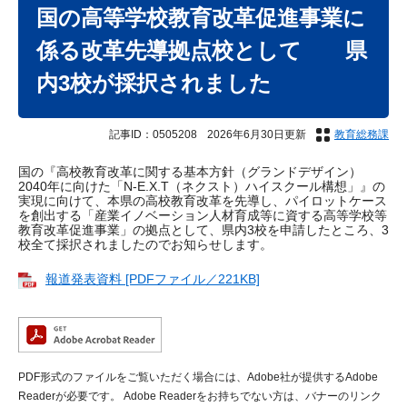
文
国の高等学校教育改革促進事業に
係る改革先導拠点校として 県
内3校が採択されました
記事ID：0505208
2026年6月30日更新
教育総務課
国の『高校教育改革に関する基本方針（グランドデザイン）
2040年に向けた「N-E.X.T（ネクスト）ハイスクール構想」』の
実現に向けて、本県の高校教育改革を先導し、パイロットケース
を創出する「産業イノベーション人材育成等に資する高等学校等
教育改革促進事業」の拠点として、県内3校を申請したところ、3
校全て採択されましたのでお知らせします。
報道発表資料 [PDFファイル／221KB]
PDF形式のファイルをご覧いただく場合には、Adobe社が提供するAdobe
Readerが必要です。
Adobe Readerをお持ちでない方は、バナーのリンク