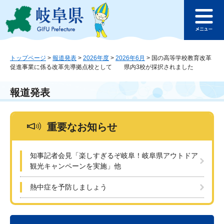
ペ
メ
このページの本文へ
ー
ニ
メ
ジ
ュ
ニ
の
ー
ュ
先
を
ー
頭
飛
トップページ
>
報道発表
>
2026年度
>
2026年6月
>
国の高等学校教育改革
促進事業に係る改革先導拠点校として 県内3校が採択されました
で
ば
す
し
。
て
報道発表
本
文
へ
重要なお知らせ
知事記者会見「楽しすぎるぞ岐阜！岐阜県アウトドア
観光キャンペーンを実施」他
熱中症を予防しましょう
本