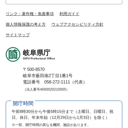
リンク・著作権・免責事項
利用ガイド
個人情報保護の考え方
ウェブアクセシビリティ方針
サイトマップ
岐阜県庁
GIFU Prefectural Office
〒500-8570
岐阜市薮田南2丁目1番1号
電話番号 058-272-1111（代表）
（法人番号4000020210005）
開庁時間
午前8時30分から午後5時15分まで
（土曜日、日曜日、祝
日、休日、年末年始（12月29日から1月3日）を除く）
※一部、開庁時間の異なる機関、施設があります。