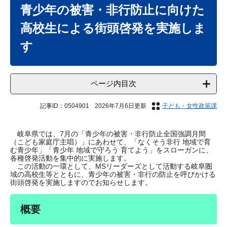
文
青少年の被害・非行防止に向けた
高校生による街頭啓発を実施しま
す
ページ内目次
記事ID：0504901
2026年7月6日更新
子ども・女性政策課
岐阜県では、7月の「青少年の被害・非行防止全国強調月間
（こども家庭庁主唱）」にあわせて、「なくそう非行 地域で育
む青少年」「青少年 地域で守ろう 育てよう」をスローガンに、
各種啓発活動を集中的に実施します。
​ この活動の一環として、MSリーダーズとして活動する岐阜圏
域の高校生等とともに、青少年の被害・非行の防止を呼びかける
街頭啓発を実施しますのでお知らせします。
概要