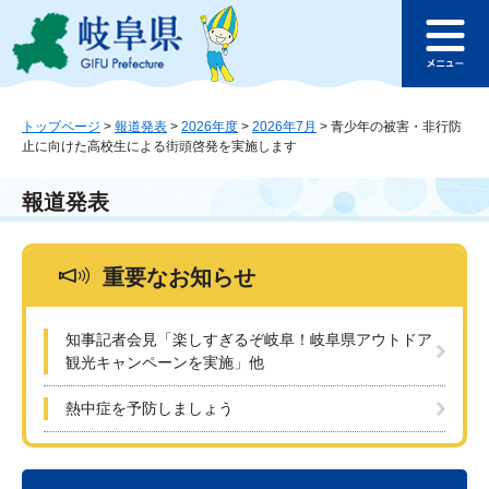
ペ
メ
このページの本文へ
ー
ニ
メ
ジ
ュ
ニ
の
ー
ュ
先
を
ー
頭
飛
トップページ
>
報道発表
>
2026年度
>
2026年7月
>
青少年の被害・非行防
止に向けた高校生による街頭啓発を実施します
で
ば
す
し
。
て
報道発表
本
文
へ
重要なお知らせ
知事記者会見「楽しすぎるぞ岐阜！岐阜県アウトドア
観光キャンペーンを実施」他
熱中症を予防しましょう
本