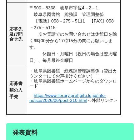
〒500－8368 岐阜市宇佐4－2－1
岐阜県図書館 総務課 管理調整係
【電話】058－275－5111 【FAX】058
－275－5115
応募先
及び問
※お電話でのお問い合わせは休館日を除
合せ先
く9時00分から17時15分の間にお願いしま
す。
休館日：月曜日（祝日の場合は翌火曜
日）、毎月最終金曜日
・岐阜県図書館 総務課管理調整係（貸出カ
ウンターにてお声掛けください）
・岐阜県図書館ホームページからのダウンロ
応募書
ード
類の入
https://www.library.pref.gifu.lg.jp/info-
手先
notice/2026/06/post-210.html
＜外部リンク＞
発表資料