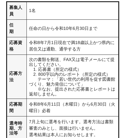
募集人
1名
員
任
任命の日から令和10年6月30日まで
期
応募資
令和8年7月1日現在で満18歳以上かつ県内に
格
居住又は通勤、通学する方
次の書類を郵送、FAX又は電子メールにて提
出してください。
1. 応募書（所定の様式）
応募方
2. 800字以内のレポート（所定の様式）
テーマ：「若い世代の利用を促す図書館
法
づくり、魅力発信について」
※なお、提出された応募書とレポートは
返却しません。
応募期
令和8年6月11日（木曜日）から6月30日（火
間
曜日）必着
7月上旬に選考を行います。選考方法は書類
選考時
期、方
審査のみとし、面接は行いません。
法等
選考結果は本人にお知らせします。