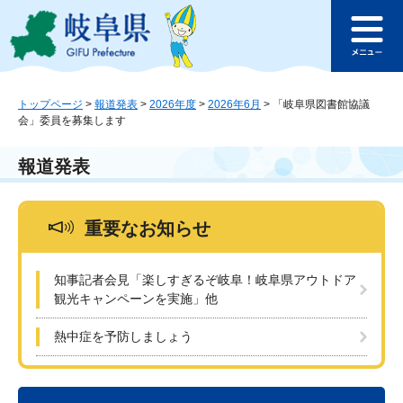
ペ
メ
このページの本文へ
ー
ニ
メ
ジ
ュ
ニ
の
ー
ュ
先
を
ー
頭
飛
トップページ
>
報道発表
>
2026年度
>
2026年6月
>
「岐阜県図書館協議
会」委員を募集します
で
ば
す
し
。
て
報道発表
本
文
へ
重要なお知らせ
知事記者会見「楽しすぎるぞ岐阜！岐阜県アウトドア
観光キャンペーンを実施」他
熱中症を予防しましょう
本