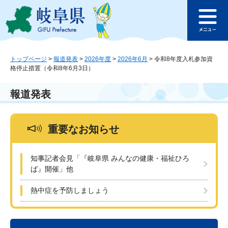
ペ
メ
このページの本文へ
ー
ニ
メ
ジ
ュ
ニ
の
ー
ュ
先
を
ー
頭
飛
トップページ
>
報道発表
>
2026年度
>
2026年6月
>
令和8年度入札参加資
格停止措置（令和8年6月3日）
で
ば
す
し
。
て
報道発表
本
文
へ
重要なお知らせ
知事記者会見「『岐阜県 みんなの健康・福祉ひろ
ば』開催」他
熱中症を予防しましょう
本