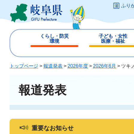
ペ
メ
ふり
ー
ニ
ジ
ュ
の
ー
先
を
くらし・防災
子ども・女性
頭
飛
環境
医療・福祉
で
ば
閉
閉
す
し
じ
じ
。
て
る
る
トップページ
>
報道発表
>
2026年度
>
2026年6月
>
ツキ
本
文
へ
報道発表
重要なお知らせ