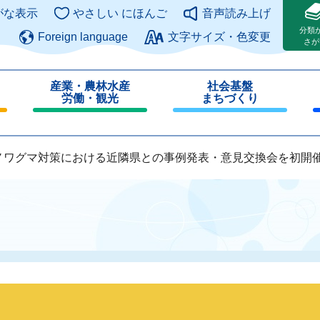
このページの本文へ
がな表示
やさしい にほんご
音声読み上げ
分類
Foreign language
文字サイズ・色変更
さが
産業・農林水産
社会基盤
労働・観光
まちづくり
閉
閉
じ
じ
る
る
ノワグマ対策における近隣県との事例発表・意見交換会を初開