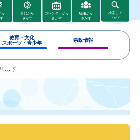
検索して
から
目的から
カレンダーから
組織から
さがす
す
さがす
さがす
さがす
教育・文化
県政情報
スポーツ・青少年
閉
閉
じ
じ
る
る
催します