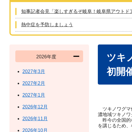
知事記者会見「楽しすぎるぞ岐阜！岐阜県アウトド
熱中症を予防しましょう
本
ツキ
文
2026年度
初開
2027年3月
2027年2月
2027年1月
2026年12月
ツキノワグマ個
濃地域ツキノワ
2026年11月
昨今の全国的な
を講じるため、
2026年10月