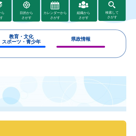
検索して
から
目的から
カレンダーから
組織から
さがす
す
さがす
さがす
さがす
教育・文化
県政情報
スポーツ・青少年
閉
閉
じ
じ
る
る