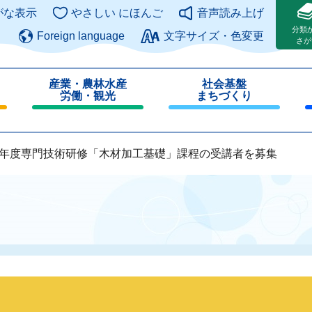
このページの本文へ
がな表示
やさしい にほんご
音声読み上げ
分類
Foreign language
文字サイズ・色変更
さが
産業・農林水産
社会基盤
労働・観光
まちづくり
閉
閉
じ
じ
る
る
8年度専門技術研修「木材加工基礎」課程の受講者を募集