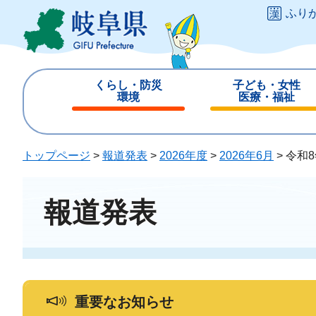
ペ
メ
ふり
ー
ニ
ジ
ュ
の
ー
先
を
くらし・防災
子ども・女性
頭
飛
環境
医療・福祉
で
ば
閉
閉
す
し
じ
じ
。
て
る
る
トップページ
>
報道発表
>
2026年度
>
2026年6月
>
令和
本
文
へ
報道発表
重要なお知らせ