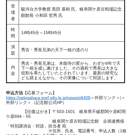
登
駿河台大学教授 黒田 基樹 氏、岐阜関ケ原古戦場記念
壇
館館長 小和田 哲男 氏
者
時
14時45分～15時45分
間
演
秀吉・秀長兄弟の天下一統の道のり
題
秀吉・秀長兄弟は、本能寺の変から、わずか8年で天
内
下一統を成し遂げました。その過程で秀長は大きな
役割を果たしていたとされています。最新の研究な
容
ども踏まえながら、その実像について対談します。
申込方法
【応募フォーム】
https://sekigahara.pref.gifu.lg.jp/news/p8408
＜外部リンク＞
/
＜
外部リンク＞
（記念館公式HP）
【往復はがき】〒503-1501 岐阜県不破郡関ケ原町関
ケ原894－55
岐阜関ケ原古戦場記念館 企画連携係
「特別講演会・対談」担当者 宛
※住所、氏名、電話番号、申込人数（1枚