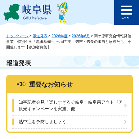
ペ
メ
このページの本文へ
ー
ニ
メ
ジ
ュ
ニ
の
ー
ュ
先
を
ー
頭
飛
トップページ
>
報道発表
>
2026年度
>
2026年6月
>
関ケ原研究会情報発信
事業 特別企画「黒田基樹×小和田哲男 秀吉・秀長の出自と家族たち」を
で
ば
開催します【参加者募集】
す
し
。
て
本
報道発表
文
へ
重要なお知らせ
知事記者会見「楽しすぎるぞ岐阜！岐阜県アウトドア
観光キャンペーンを実施」他
熱中症を予防しましょう