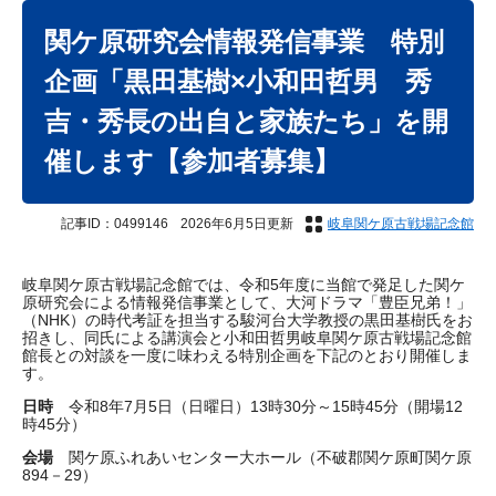
本
文
関ケ原研究会情報発信事業 特別
企画「黒田基樹×小和田哲男 秀
吉・秀長の出自と家族たち」を開
催します【参加者募集】
記事ID：0499146
2026年6月5日更新
岐阜関ケ原古戦場記念館
岐阜関ケ原古戦場記念館では、令和5年度に当館で発足した関ケ
原研究会による情報発信事業として、大河ドラマ「豊臣兄弟！」
（NHK）の時代考証を担当する駿河台大学教授の黒田基樹氏をお
招きし、同氏による講演会と小和田哲男岐阜関ケ原古戦場記念館
館長との対談を一度に味わえる特別企画を下記のとおり開催しま
す。
日
時
令和8年7月5日（日曜日）13時30分～15時45分（開場12
時45分）
会場
関ケ原ふれあいセンター大ホール（不破郡関ケ原町関ケ原
894－29）